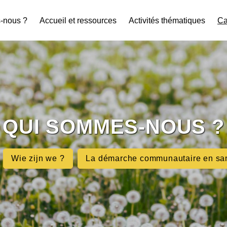
-nous ?
Accueil et ressources
Activités thématiques
Ca
QUI SOMMES-NOUS ?
Wie zijn we ?
La démarche communautaire en sa