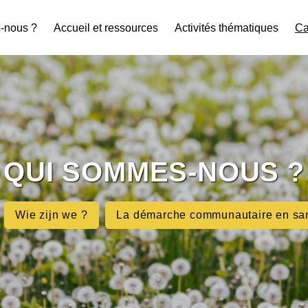
-nous ?
Accueil et ressources
Activités thématiques
Ca
QUI SOMMES-NOUS ?
Wie zijn we ?
La démarche communautaire en sa