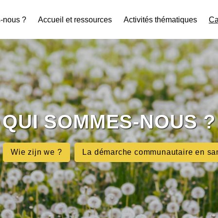
-nous ?
Accueil et ressources
Activités thématiques
Ca
QUI SOMMES-NOUS ?
Wie zijn we ?
La démarche communautaire en sa