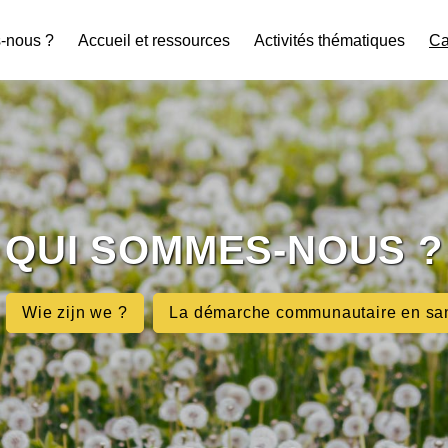
-nous ?
Accueil et ressources
Activités thématiques
Ca
QUI SOMMES-NOUS ?
Wie zijn we ?
La démarche communautaire en sa