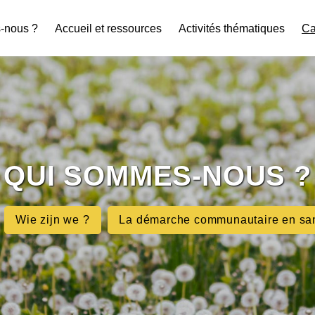
-nous ?
Accueil et ressources
Activités thématiques
Ca
QUI SOMMES-NOUS ?
Wie zijn we ?
La démarche communautaire en sa