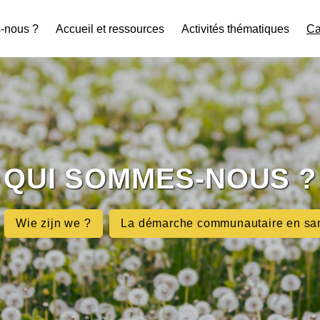
-nous ?
Accueil et ressources
Activités thématiques
Ca
QUI SOMMES-NOUS ?
Wie zijn we ?
La démarche communautaire en sa