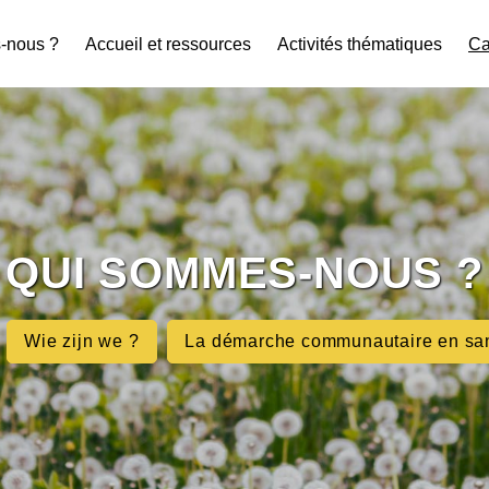
-nous ?
Accueil et ressources
Activités thématiques
Ca
QUI SOMMES-NOUS ?
Wie zijn we ?
La démarche communautaire en sa